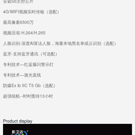
安霸S5主控芯片
4G/WIFI视频实时传输（选配）
最高像素6500万
视频压缩-H.264/H.265
人脸识别-深度AI算法人脸，海量本地黑名单或云识别（选配）
蓝牙-支持蓝牙通讯（可选配）
专利技术—红蓝爆闪警示灯
专利技术—激光直线
防爆Ex ib IIC T5 Gb（选配）
超强续航--时时图传13小时
Product display